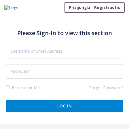
Skip to content
Prisijungti
Registruotis
Please Sign-In to view this section
Remember Me
Forgot Password?