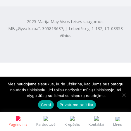
2025 Marija May Visos teisės saugomos.
MB „Gyva kalba“, 305813637, J. Lebedžio g. 1-132, LT-08353
Vilnius
Mes naudojame slapukus, kurie užtikrina, kad Jums bus patogu
naudotis tinklalapiu. Jei toliau naršysite mūsų tinklalapyje, tai
tolygu Jūsų sutikimui su slapukų naudojimu.
Gerai
Privatumo politika
Pagrindinis
Parduotuvė
Krepšelis
Kontaktai
Menu