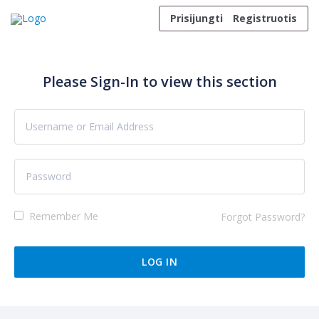
Skip to content
Prisijungti
Registruotis
Please Sign-In to view this section
Remember Me
Forgot Password?