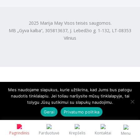
2025 Marija May Visos teisės saugomos.
MB „Gyva kalba“, 305813637, J. Lebedžio g. 1-132, LT-08353
Vilnius
Mes naudojame slapukus, kurie užtikrina, kad Jums bus patogu
naudotis tinklalapiu. Jei toliau naršysite mūsų tinklalapyje, tai
tolygu Jūsų sutikimui su slapukų naudojimu.
Gerai
Privatumo politika
Pagrindinis
Parduotuvė
Krepšelis
Kontaktai
Menu