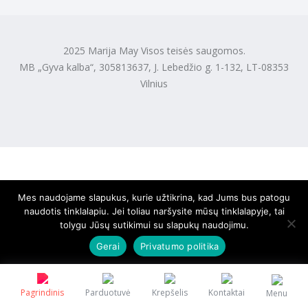
2025 Marija May Visos teisės saugomos.
MB „Gyva kalba“, 305813637, J. Lebedžio g. 1-132, LT-08353
Vilnius
Mes naudojame slapukus, kurie užtikrina, kad Jums bus patogu
naudotis tinklalapiu. Jei toliau naršysite mūsų tinklalapyje, tai
tolygu Jūsų sutikimui su slapukų naudojimu.
Gerai
Privatumo politika
Pagrindinis
Parduotuvė
Krepšelis
Kontaktai
Menu