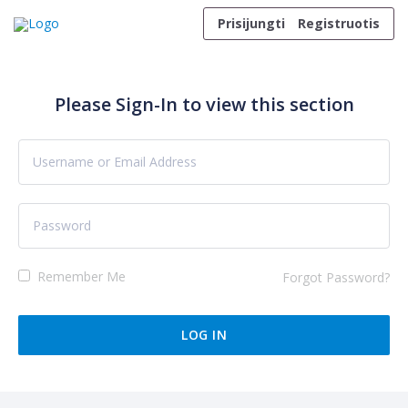
Skip to content
Prisijungti
Registruotis
Please Sign-In to view this section
Remember Me
Forgot Password?