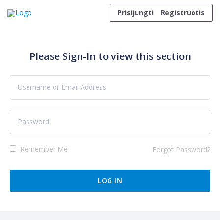
Skip to content
Prisijungti
Registruotis
Please Sign-In to view this section
Remember Me
Forgot Password?