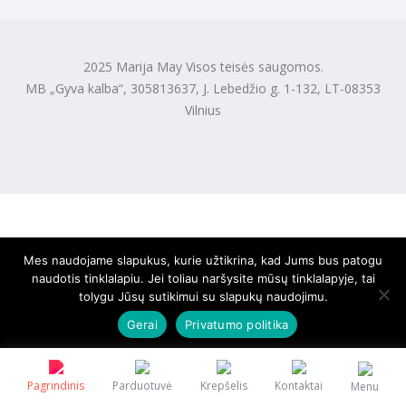
2025 Marija May Visos teisės saugomos.
MB „Gyva kalba“, 305813637, J. Lebedžio g. 1-132, LT-08353
Vilnius
Mes naudojame slapukus, kurie užtikrina, kad Jums bus patogu
naudotis tinklalapiu. Jei toliau naršysite mūsų tinklalapyje, tai
tolygu Jūsų sutikimui su slapukų naudojimu.
Gerai
Privatumo politika
Pagrindinis
Parduotuvė
Krepšelis
Kontaktai
Menu