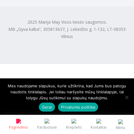
2025 Marija May Visos teisės saugomos.
MB „Gyva kalba“, 305813637, J. Lebedžio g. 1-132, LT-08353
Vilnius
Mes naudojame slapukus, kurie užtikrina, kad Jums bus patogu
naudotis tinklalapiu. Jei toliau naršysite mūsų tinklalapyje, tai
tolygu Jūsų sutikimui su slapukų naudojimu.
Gerai
Privatumo politika
Pagrindinis
Parduotuvė
Krepšelis
Kontaktai
Menu