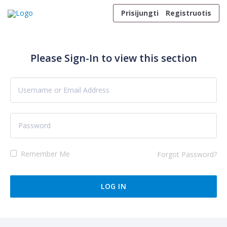
Skip to content
Prisijungti
Registruotis
Please Sign-In to view this section
Remember Me
Forgot Password?