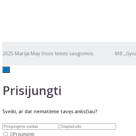
2025 Marija May Visos teisės saugomos. MB „Gyva kalba
×
Prisijungti
Sveiki, ar dar nematėme tavęs anksčiau?
Prisiminti