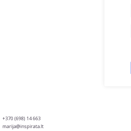
‭+370 (698) 14 663
marija@inspirata.lt