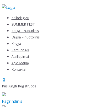
Skip
to
content
Kalbėk gyvi
SUMMER FEST
Įtaiga – nuotolinis
Drąsa – nuotolinis
Knyga
Parduotuvė
Atsiliepimai
Apie Mariją
Kontaktai
0
Prisijungti
Registruotis
Pagrindinis