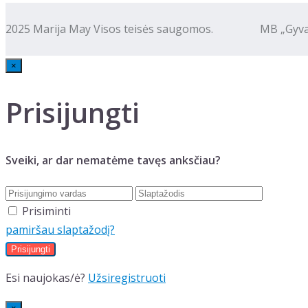
2025 Marija May Visos teisės saugomos. MB „Gyva kalba
×
Prisijungti
Sveiki, ar dar nematėme tavęs anksčiau?
Prisiminti
pamiršau slaptažodį?
Esi naujokas/ė?
Užsiregistruoti