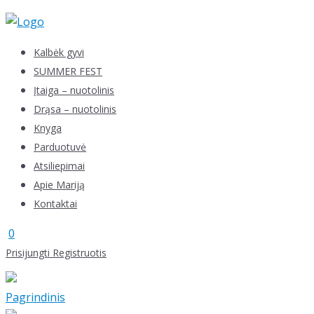
Skip
to
content
Kalbėk gyvi
SUMMER FEST
Įtaiga – nuotolinis
Drąsa – nuotolinis
Knyga
Parduotuvė
Atsiliepimai
Apie Mariją
Kontaktai
0
Prisijungti
Registruotis
Pagrindinis