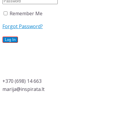
Remember Me
Forgot Password?
‭+370 (698) 14 663
marija@inspirata.lt