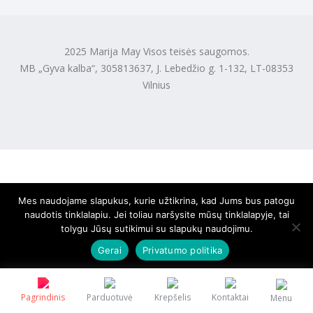
2025 Marija May Visos teisės saugomos.
MB „Gyva kalba“, 305813637, J. Lebedžio g. 1-132, LT-08353
Vilnius
Mes naudojame slapukus, kurie užtikrina, kad Jums bus patogu
naudotis tinklalapiu. Jei toliau naršysite mūsų tinklalapyje, tai
tolygu Jūsų sutikimui su slapukų naudojimu.
Gerai
Privatumo politika
Pagrindinis
Parduotuvė
Krepšelis
Kontaktai
Menu