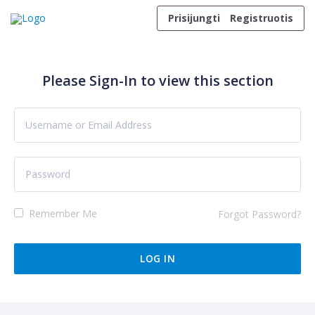
Skip to content
Prisijungti
Registruotis
Please Sign-In to view this section
Remember Me
Forgot Password?