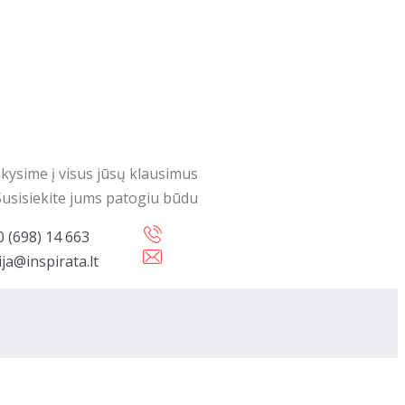
kysime į visus jūsų klausimus
Susisiekite jums patogiu būdu
0 (698) 14 663
ja@inspirata.lt