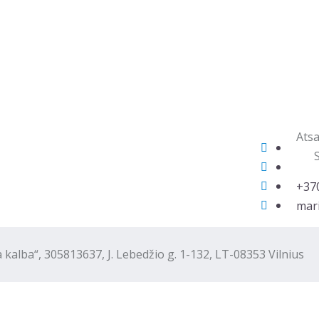
Atsa
‭+37
mari
“, 305813637, J. Lebedžio g. 1-132, LT-08353 Vilnius