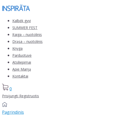
Skip
to
content
Kalbėk gyvi
SUMMER FEST
Įtaiga – nuotolinis
Drąsa – nuotolinis
Knyga
Parduotuvė
Atsiliepimai
Apie Mariją
Kontaktai
0
Prisijungti
Registruotis
Pagrindinis