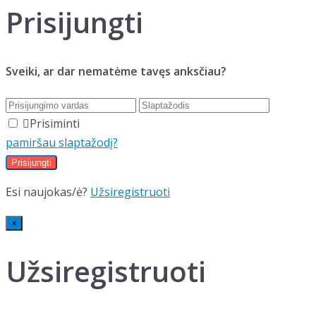
Prisijungti
Sveiki, ar dar nematėme tavęs anksčiau?
Prisiminti
pamiršau slaptažodį?
Esi naujokas/ė?
Užsiregistruoti
×
Užsiregistruoti