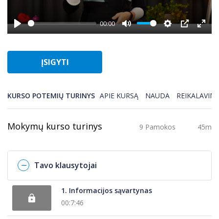
00:00
Play
Mute
Settings
PIP
Enter
fulls
ĮSIGYTI
KURSO POTEMIŲ TURINYS
APIE KURSĄ
NAUDA
REIKALAVIMA
Mokymų kurso turinys
9 Pamokos
45m
Tavo klausytojai
1. Informacijos sąvartynas
00:7:46