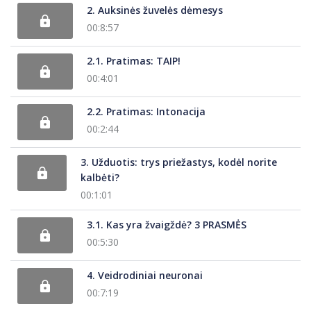
2. Auksinės žuvelės dėmesys
00:8:57
2.1. Pratimas: TAIP!
00:4:01
2.2. Pratimas: Intonacija
00:2:44
3. Užduotis: trys priežastys, kodėl norite
kalbėti?
00:1:01
3.1. Kas yra žvaigždė? 3 PRASMĖS
00:5:30
4. Veidrodiniai neuronai
00:7:19