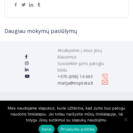
Daugiau mokymų pasiūlymų
Atsakysime į visus jūsų
klausimus
Susisiekite jums patogiu
būdu
‭+370 (698) 14 663
marija@inspirata.lt
2025 Marija May Visos teisės saugomos.
Mes naudojame slapukus, kurie užtikrina, kad Jums bus patogu
naudotis tinklalapiu. Jei toliau naršysite mūsų tinklalapyje, tai
MB „Gyva kalba“, 305813637, J. Lebedžio g. 1-132, LT-08353
tolygu Jūsų sutikimui su slapukų naudojimu.
Vilnius
Gerai
Privatumo politika