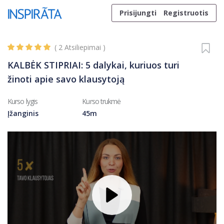
Skip to content
Prisijungti
Registruotis
(
2
Atsiliepimai )
KALBĖK STIPRIAI: 5 dalykai, kuriuos turi
žinoti apie savo klausytoją
Kurso lygis
Kurso trukmė
Įžanginis
45m
Play