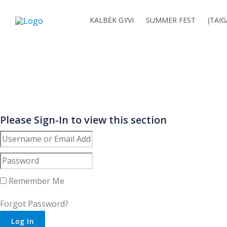
Skip
to
KALBĖK GYVI
SUMMER FEST
ĮTAI
content
Please Sign-In to view this section
Remember Me
Forgot Password?