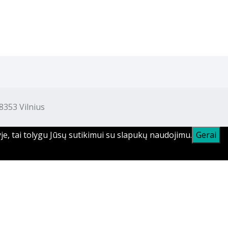
353 Vilnius
je, tai tolygu Jūsų sutikimui su slapukų naudojimu.
Gerai