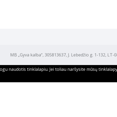
B „Gyva kalba“, 305813637, J. Lebedžio g. 1-132, LT-08
u naudotis tinklalapiu. Jei toliau naršysite mūsų tinklalapy