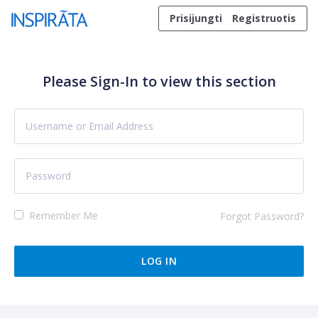
Skip to content
Prisijungti
Registruotis
Please Sign-In to view this section
Remember Me
Forgot Password?