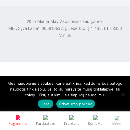
2025 Marija May Visos teisės saugomos.
MB „Gyva kalba“, 305813637, J. Lebedžio g. 1-132, LT-08353
Vilnius
Mes naudojame slapukus, kurie užtikrina, kad Jums bus patogu
naudotis tinklalapiu. Jei toliau naršysite mūsų tinklalapyje, tai
tolygu Jūsų sutikimui su slapukų naudojimu.
Gerai
Privatumo politika
Pagrindinis
Parduotuvė
Krepšelis
Kontaktai
Menu