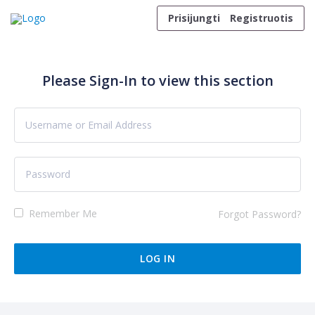
Skip to content
Prisijungti
Registruotis
Please Sign-In to view this section
Remember Me
Forgot Password?