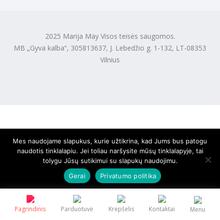
2025 Marija May Visos teisės saugomos.
MB „Gyva kalba“, 305813637, J. Lebedžio g. 1-132, LT-08353
Vilnius
Mes naudojame slapukus, kurie užtikrina, kad Jums bus patogu
naudotis tinklalapiu. Jei toliau naršysite mūsų tinklalapyje, tai
tolygu Jūsų sutikimui su slapukų naudojimu.
Gerai
Privatumo politika
Pagrindinis
Parduotuvė
Krepšelis
Kontaktai
Menu