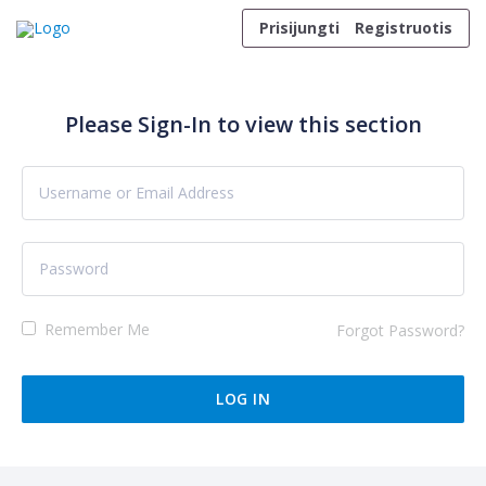
Skip to content
Prisijungti
Registruotis
Please Sign-In to view this section
Remember Me
Forgot Password?