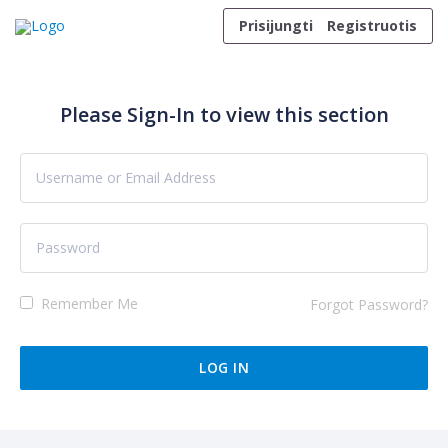
Skip to content
Prisijungti
Registruotis
Please Sign-In to view this section
Remember Me
Forgot Password?