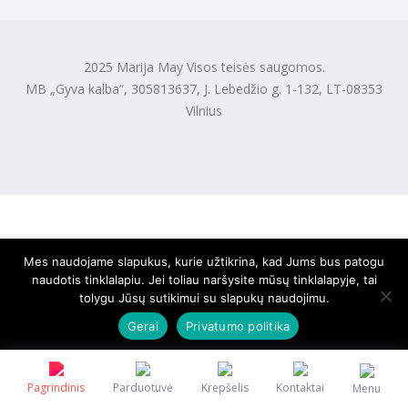
2025 Marija May Visos teisės saugomos.
MB „Gyva kalba“, 305813637, J. Lebedžio g. 1-132, LT-08353
Vilnius
Mes naudojame slapukus, kurie užtikrina, kad Jums bus patogu
naudotis tinklalapiu. Jei toliau naršysite mūsų tinklalapyje, tai
tolygu Jūsų sutikimui su slapukų naudojimu.
Gerai
Privatumo politika
Pagrindinis
Parduotuvė
Krepšelis
Kontaktai
Menu