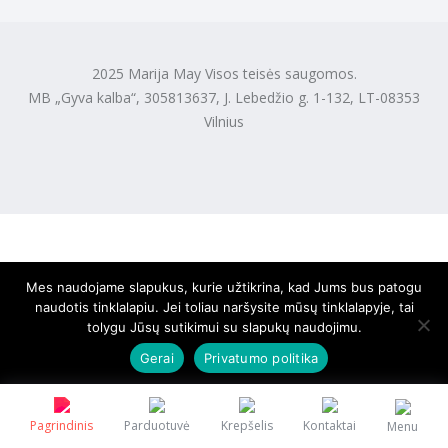
2025 Marija May Visos teisės saugomos.
MB „Gyva kalba“, 305813637, J. Lebedžio g. 1-132, LT-08353
Vilnius
Mes naudojame slapukus, kurie užtikrina, kad Jums bus patogu
naudotis tinklalapiu. Jei toliau naršysite mūsų tinklalapyje, tai
tolygu Jūsų sutikimui su slapukų naudojimu.
Gerai
Privatumo politika
Pagrindinis
Parduotuvė
Krepšelis
Kontaktai
Menu