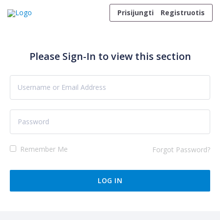
Skip to content
Prisijungti
Registruotis
Please Sign-In to view this section
Remember Me
Forgot Password?