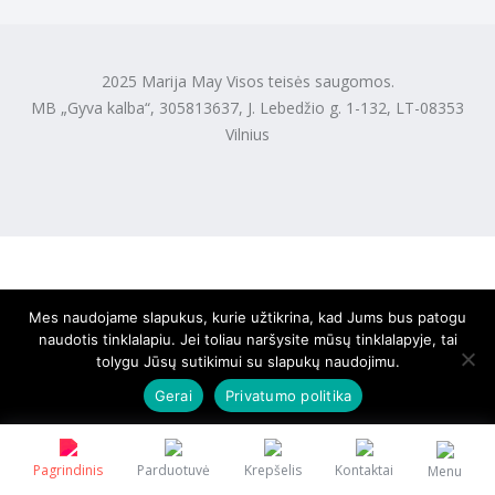
2025 Marija May Visos teisės saugomos.
MB „Gyva kalba“, 305813637, J. Lebedžio g. 1-132, LT-08353
Vilnius
Mes naudojame slapukus, kurie užtikrina, kad Jums bus patogu
naudotis tinklalapiu. Jei toliau naršysite mūsų tinklalapyje, tai
tolygu Jūsų sutikimui su slapukų naudojimu.
Gerai
Privatumo politika
Pagrindinis
Parduotuvė
Krepšelis
Kontaktai
Menu