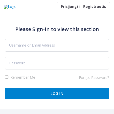
Skip to content
Prisijungti
Registruotis
Please Sign-In to view this section
Remember Me
Forgot Password?