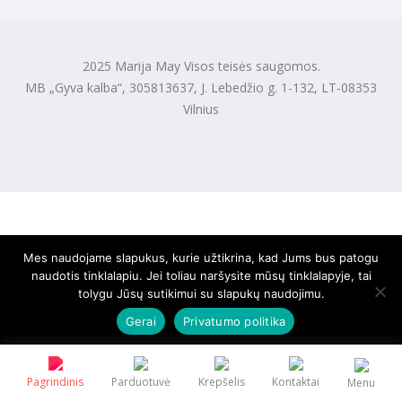
2025 Marija May Visos teisės saugomos.
MB „Gyva kalba“, 305813637, J. Lebedžio g. 1-132, LT-08353
Vilnius
Mes naudojame slapukus, kurie užtikrina, kad Jums bus patogu
naudotis tinklalapiu. Jei toliau naršysite mūsų tinklalapyje, tai
tolygu Jūsų sutikimui su slapukų naudojimu.
Gerai
Privatumo politika
Pagrindinis
Parduotuvė
Krepšelis
Kontaktai
Menu