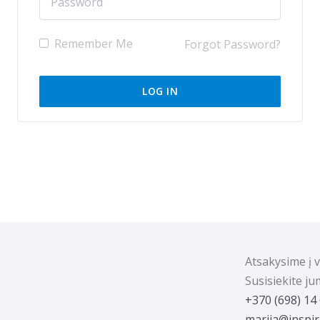
Remember Me
Forgot Password?
Atsakysime į 
Susisiekite j
‭+370 (698) 14
marija@inspira