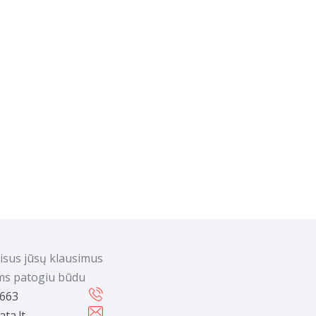
visus jūsų klausimus
ums patogiu būdu
 663
ta.lt