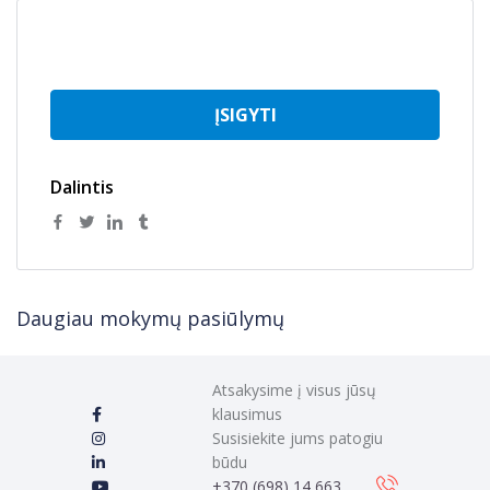
ĮSIGYTI
Dalintis
Daugiau mokymų pasiūlymų
Atsakysime į visus jūsų
klausimus
Susisiekite jums patogiu
būdu
‭+370 (698) 14 663