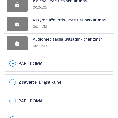
6 diena: Praeities perkūrimas
00:06:05
Rašymo užduotis „Praeities perkūrimas“
00:11:58
Audiomeditacija „Pažadink charizmą“
00:14:03
PAPILDOMAI
2 savaitė: Drąsa kūne
PAPILDOMAI