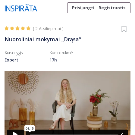
Skip to content
Prisijungti
Registruotis
(
2
Atsiliepimai )
Nuotoliniai mokymai „Drąsa“
Kurso lygis
Kurso trukmė
Expert
17h