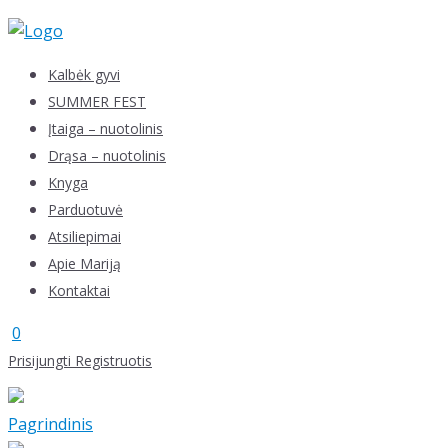
Skip
to
content
Kalbėk gyvi
SUMMER FEST
Įtaiga – nuotolinis
Drąsa – nuotolinis
Knyga
Parduotuvė
Atsiliepimai
Apie Mariją
Kontaktai
0
Prisijungti
Registruotis
Pagrindinis