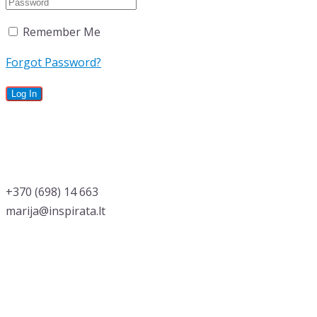
Remember Me
Forgot Password?
‭+370 (698) 14 663
marija@inspirata.lt