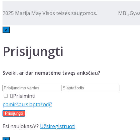
2025 Marija May Visos teisės saugomos. MB „Gyva kalba
×
Prisijungti
Sveiki, ar dar nematėme tavęs anksčiau?
Prisiminti
pamiršau slaptažodį?
Esi naujokas/ė?
Užsiregistruoti