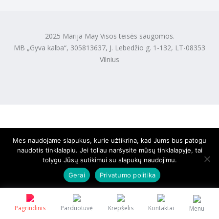
2025 Marija May Visos teisės saugomos.
MB „Gyva kalba“, 305813637, J. Lebedžio g. 1-132, LT-08353
Vilnius
Mes naudojame slapukus, kurie užtikrina, kad Jums bus patogu
naudotis tinklalapiu. Jei toliau naršysite mūsų tinklalapyje, tai
tolygu Jūsų sutikimui su slapukų naudojimu.
Gerai
Privatumo politika
Pagrindinis
Parduotuvė
Krepšelis
Kontaktai
Menu