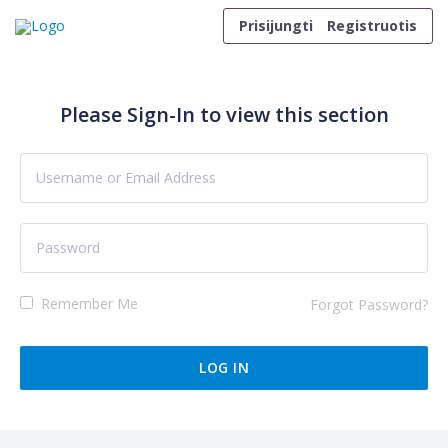
Skip to content
Prisijungti
Registruotis
Please Sign-In to view this section
Remember Me
Forgot Password?