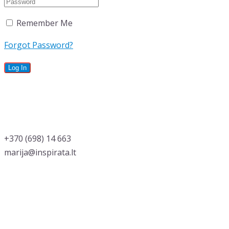
Remember Me
Forgot Password?
‭+370 (698) 14 663
marija@inspirata.lt