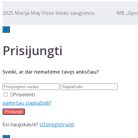
2025 Marija May Visos teisės saugomos. MB „Gyva kalba
×
Prisijungti
Sveiki, ar dar nematėme tavęs anksčiau?
Prisiminti
pamiršau slaptažodį?
Esi naujokas/ė?
Užsiregistruoti