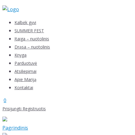
Skip
to
content
Kalbėk gyvi
SUMMER FEST
Įtaiga – nuotolinis
Drąsa – nuotolinis
Knyga
Parduotuvė
Atsiliepimai
Apie Mariją
Kontaktai
0
Prisijungti
Registruotis
Pagrindinis