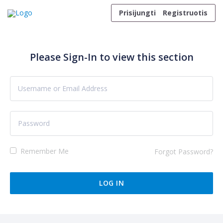
Skip to content
Prisijungti
Registruotis
Please Sign-In to view this section
Remember Me
Forgot Password?