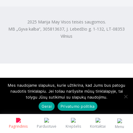
2025 Marija May Visos teisės saugomos.
MB „Gyva kalba“, 305813637, J. Lebedžio g. 1-132, LT-08353
Vilnius
Mes naudojame slapukus, kurie užtikrina, kad Jums bus patogu
naudotis tinklalapiu. Jei toliau naršysite mūsų tinklalapyje, tai
tolygu Jūsų sutikimui su slapukų naudojimu.
Gerai
Privatumo politika
Pagrindinis
Parduotuvė
Krepšelis
Kontaktai
Menu