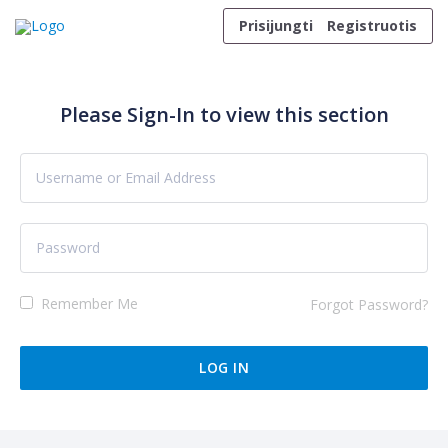
Skip to content
Prisijungti
Registruotis
Please Sign-In to view this section
Remember Me
Forgot Password?