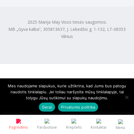
2025 Marija May Visos teisės saugomos.
MB „Gyva kalba“, 305813637, J. Lebedžio g. 1-132, LT-08353
Vilnius
Mes naudojame slapukus, kurie užtikrina, kad Jums bus patogu
naudotis tinklalapiu. Jei toliau naršysite mūsų tinklalapyje, tai
tolygu Jūsų sutikimui su slapukų naudojimu.
Gerai
Privatumo politika
Pagrindinis
Parduotuvė
Krepšelis
Kontaktai
Menu