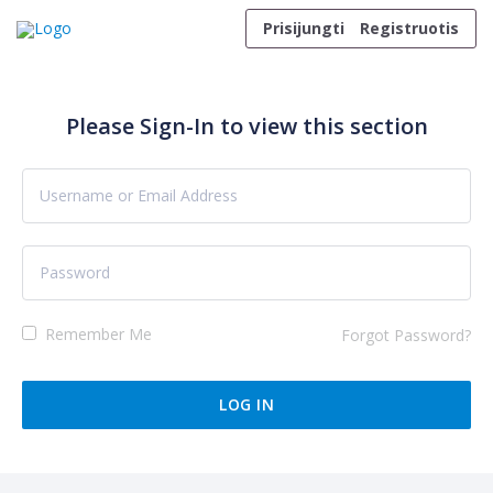
Skip to content
Prisijungti
Registruotis
Please Sign-In to view this section
Remember Me
Forgot Password?