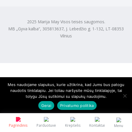
2025 Marija May Visos teisės saugomos.
MB „Gyva kalba“, 305813637, J. Lebedžio g. 1-132, LT-08353
Vilnius
Mes naudojame slapukus, kurie užtikrina, kad Jums bus patogu
naudotis tinklalapiu. Jei toliau naršysite mūsų tinklalapyje, tai
tolygu Jūsų sutikimui su slapukų naudojimu.
Gerai
Privatumo politika
Pagrindinis
Parduotuvė
Krepšelis
Kontaktai
Menu