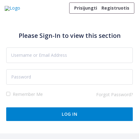
Skip to content
Prisijungti
Registruotis
Please Sign-In to view this section
Remember Me
Forgot Password?