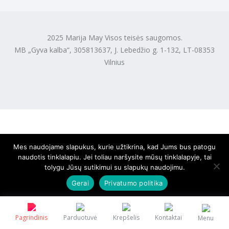
2025 Marija May Visos teisės saugomos.
MB „Gyva kalba“, 305813637, J. Lebedžio g. 1-132, LT-08353
Vilnius
Mes naudojame slapukus, kurie užtikrina, kad Jums bus patogu
naudotis tinklalapiu. Jei toliau naršysite mūsų tinklalapyje, tai
tolygu Jūsų sutikimui su slapukų naudojimu.
Gerai
Privatumo politika
Pagrindinis
Parduotuvė
Krepšelis
Kontaktai
Menu