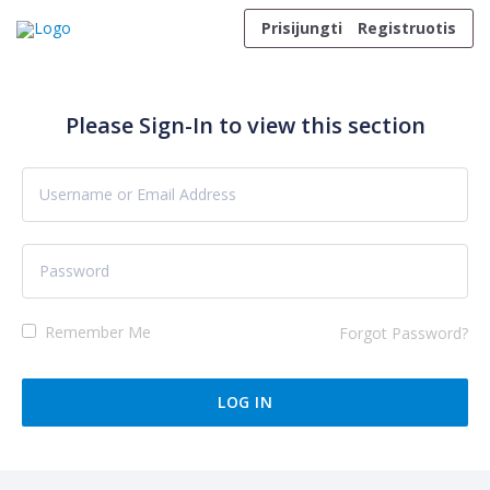
Skip to content
Prisijungti
Registruotis
Please Sign-In to view this section
Remember Me
Forgot Password?