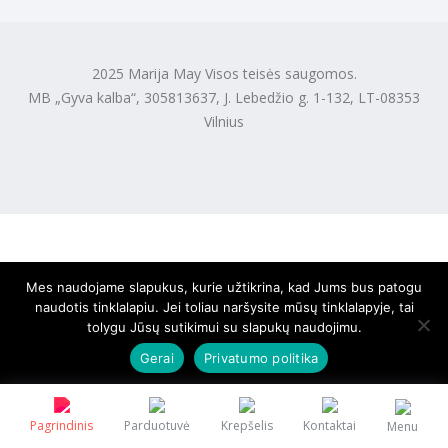
2025 Marija May Visos teisės saugomos.
MB „Gyva kalba“, 305813637, J. Lebedžio g. 1-132, LT-08353
Vilnius
Mes naudojame slapukus, kurie užtikrina, kad Jums bus patogu
naudotis tinklalapiu. Jei toliau naršysite mūsų tinklalapyje, tai
tolygu Jūsų sutikimui su slapukų naudojimu.
Gerai
Privatumo politika
Pagrindinis
Parduotuvė
Krepšelis
Kontaktai
Menu