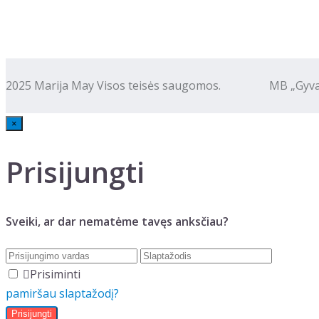
2025 Marija May Visos teisės saugomos. MB „Gyva kalba
×
Prisijungti
Sveiki, ar dar nematėme tavęs anksčiau?
Prisiminti
pamiršau slaptažodį?