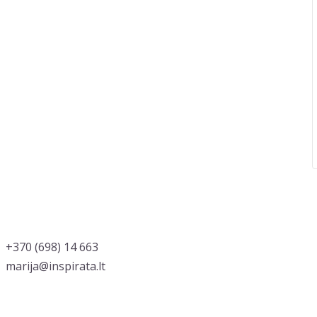
‭+370 (698) 14 663
marija@inspirata.lt