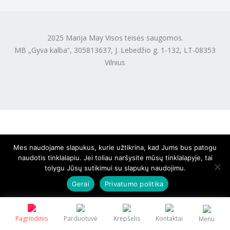
2025 Marija May Visos teisės saugomos.
MB „Gyva kalba“, 305813637, J. Lebedžio g. 1-132, LT-08353
Vilnius
Mes naudojame slapukus, kurie užtikrina, kad Jums bus patogu
naudotis tinklalapiu. Jei toliau naršysite mūsų tinklalapyje, tai
tolygu Jūsų sutikimui su slapukų naudojimu.
Gerai
Privatumo politika
Pagrindinis
Parduotuvė
Krepšelis
Kontaktai
Menu