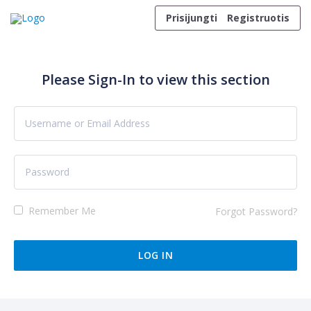
Skip to content
Prisijungti
Registruotis
Please Sign-In to view this section
Remember Me
Forgot Password?