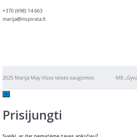
‭+370 (698) 14 663
marija@inspirata.lt
2025 Marija May Visos teisės saugomos. MB „Gyva kalba
×
Prisijungti
Sveiki, ar dar nematėme tavęs anksčiau?