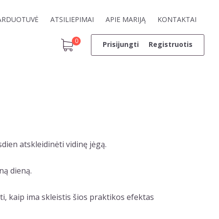
ARDUOTUVĖ
ATSILIEPIMAI
APIE MARIJĄ
KONTAKTAI
0
Prisijungti
Registruotis
dien atskleidinėti vidinę jėgą.
ną dieną.
, kaip ima skleistis šios praktikos efektas