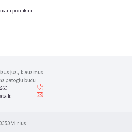
niam poreikiui.
visus jūsų klausimus
ums patogiu būdu
 663
ta.lt
353 Vilnius