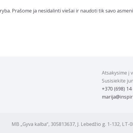
ba. Prašome ja nesidalinti viešai ir naudoti tik savo asmeni
Atsakysime į 
Susisiekite j
‭+370 (698) 14
marija@inspira
B „Gyva kalba“, 305813637, J. Lebedžio g. 1-132, LT-08