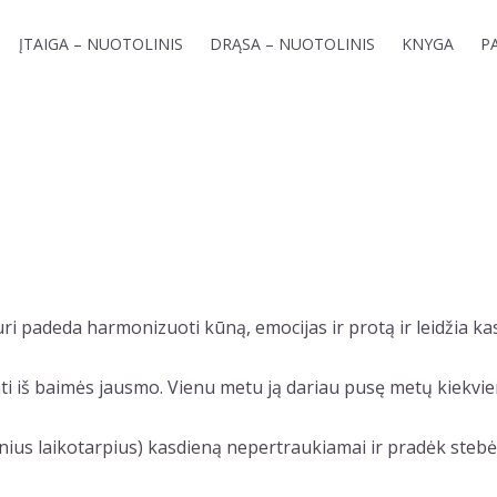
ĮTAIGA – NUOTOLINIS
DRĄSA – NUOTOLINIS
KNYGA
P
uri padeda harmonizuoti kūną, emocijas ir protą ir leidžia kas
nti iš baimės jausmo. Vienu metu ją dariau pusę metų kiekvie
nius laikotarpius) kasdieną nepertraukiamai ir pradėk stebėti