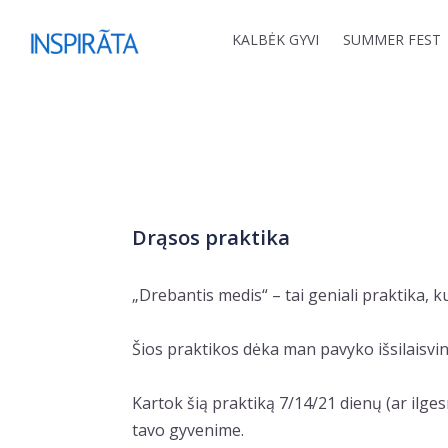
Skip to content
KALBĖK GYVI
SUMMER FEST
Drąsos praktika
„Drebantis medis“ – tai geniali praktika, k
Šios praktikos dėka man pavyko išsilaisvi
Kartok šią praktiką 7/14/21 dienų (ar ilges
tavo gyvenime.