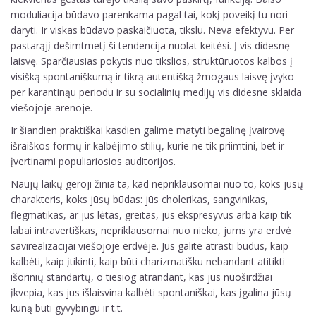
moduliacija būdavo parenkama pagal tai, kokį poveikį tu nori
daryti. Ir viskas būdavo paskaičiuota, tikslu. Neva efektyvu. Per
pastarąjį dešimtmetį ši tendencija nuolat keitėsi. Į vis didesnę
laisvę. Sparčiausias pokytis nuo tikslios, struktūruotos kalbos į
visišką spontaniškumą ir tikrą autentišką žmogaus laisvę įvyko
per karantinąu periodu ir su socialinių medijų vis didesne sklaida
viešojoje arenoje.
Ir šiandien praktiškai kasdien galime matyti begalinę įvairovę
išraiškos formų ir kalbėjimo stilių, kurie ne tik priimtini, bet ir
įvertinami populiariosios auditorijos.
Naujų laikų geroji žinia ta, kad nepriklausomai nuo to, koks jūsų
charakteris, koks jūsų būdas: jūs cholerikas, sangvinikas,
flegmatikas, ar jūs lėtas, greitas, jūs ekspresyvus arba kaip tik
labai intravertiškas, nepriklausomai nuo nieko, jums yra erdvė
savirealizacijai viešojoje erdvėje. Jūs galite atrasti būdus, kaip
kalbėti, kaip įtikinti, kaip būti charizmatišku nebandant atitikti
išorinių standartų, o tiesiog atrandant, kas jus nuoširdžiai
įkvepia, kas jus išlaisvina kalbėti spontaniškai, kas įgalina jūsų
kūną būti gyvybingu ir t.t.