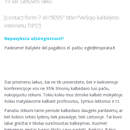
19 val. Lietuvos laiku
[contact-form-7 id=”8095″ title=”Viešojo kalbėjimo
internetu TIPS”]
Nepavyksta užsiregistruoti?
Padėsime! Rašykite dėl pagalbos el. paštu: egle@inspirata.lt
Dar prisimenu laikus, kai ne tik universitete, bet ir kiekvienoje
konferencijoje vos ne 95% žmonių kalbėdavo tuo pačiu,
nukopijuotu stiliumi. Tokiu kokiu mus išmokė kalbėti mokykloje.
Kokiu matydavome kalbant profesorius, žymius lektorius ir t.t.
Panašiu stiliumi tame periode kalbėdavo daugelis pardavimų ar
bet kokios srities lyderių tiek pasaulyje, tiek Lietuvoje. Tai buvo
labai griežtai ir tiksliai surežisuotas kalbėjimas. Kuomet
kiekvienas gestas turėjo tikslią savo paskirtį, funkciją. Balso