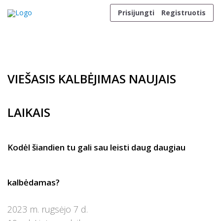
Skip to content
Prisijungti
Registruotis
VIEŠASIS KALBĖJIMAS NAUJAIS
LAIKAIS
Kodėl šiandien tu gali sau leisti daug daugiau
kalbėdamas?
2023 m. rugsėjo 7 d.