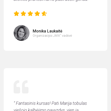
Monika Laukaitė
Organizacijos „WIX“ vadovė
“ Fantasinis kursas! Pati Marija tobulas
viešojo kalbėjimo pavyzdys, vien ją