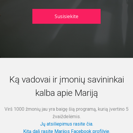
Susisiekite
Ką vadovai ir įmonių savininkai
kalba apie Mariją
Virš 1000 žmonių jau yra baigę šią programą, kurią įvertino 5
žvaiždelėmis.
Jų atsiliepimus rasite čia.
Kitą dalį rasite Marijos Facebook profilyje.