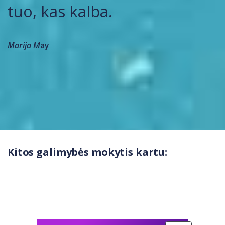
tuo, kas kalba.
Marija M
ay
Kitos galimybės mokytis kartu: