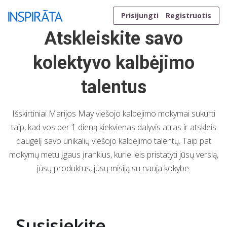
Skip to content
[rev_slider alias=”slider-2-1″ slidertitle=”Slider 3″][/rev_slider]
Prisijungti
Registruotis
Atskleiskite savo
kolektyvo kalbėjimo
talentus
Išskirtiniai Marijos May viešojo kalbėjimo mokymai sukurti
taip, kad vos per 1 dieną kiekvienas dalyvis atras ir atskleis
daugelį savo unikalių viešojo kalbėjimo talentų. Taip pat
mokymų metu įgaus įrankius, kurie leis pristatyti jūsų verslą,
jūsų produktus, jūsų misiją su nauja kokybe.
Susisiekite