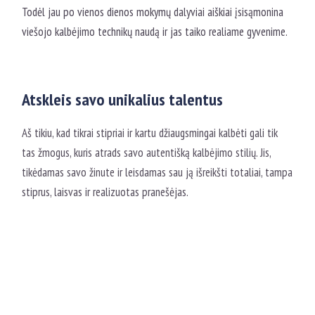
Todėl jau po vienos dienos mokymų dalyviai aiškiai įsisąmonina
viešojo kalbėjimo technikų naudą ir jas taiko realiame gyvenime.
Atskleis savo unikalius talentus
Aš tikiu, kad tikrai stipriai ir kartu džiaugsmingai kalbėti gali tik
tas žmogus, kuris atrads savo autentišką kalbėjimo stilių. Jis,
tikėdamas savo žinute ir leisdamas sau ją išreikšti totaliai, tampa
stiprus, laisvas ir realizuotas pranešėjas.