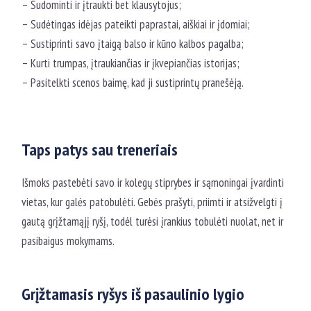
– Sudominti ir įtraukti bet klausytojus;
– Sudėtingas idėjas pateikti paprastai, aiškiai ir įdomiai;
– Sustiprinti savo įtaigą balso ir kūno kalbos pagalba;
– Kurti trumpas, įtraukiančias ir įkvepiančias istorijas;
– Pasitelkti scenos baimę, kad ji sustiprintų pranešėją.
Taps patys sau treneriais
Išmoks pastebėti savo ir kolegų stiprybes ir sąmoningai įvardinti
vietas, kur galės patobulėti. Gebės prašyti, priimti ir atsižvelgti į
gautą grįžtamąjį ryšį, todėl turėsi įrankius tobulėti nuolat, net ir
pasibaigus mokymams.
Grįžtamasis ryšys iš pasaulinio lygio