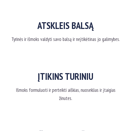
ATSKLEIS BALSĄ
Tyrinės ir išmoks valdyti savo balsą ir neįtikėtinas jo galimybes.
ĮTIKINS TURINIU
Išmoks formuluoti ir perteikti aiškias, nuoseklias ir įtaigias
žinutes.