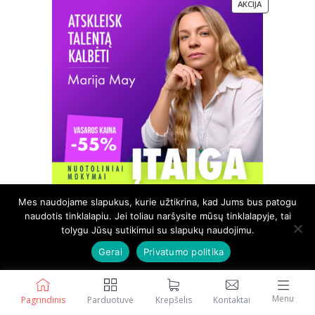
PRODUKTAS S
AKCIJA
Mes naudojame slapukus, kurie užtikrina, kad Jums bus patogu
naudotis tinklalapiu. Jei toliau naršysite mūsų tinklalapyje, tai
Nuotoliniai mokymai „Atskleisk talentą kalbėti“
tolygu Jūsų sutikimui su slapukų naudojimu.
Original price was: 210,00 €.
Current price is: 95,00 €.
210,00
€
95,00
€
Gerai
Privatumo politika
Įvertinimas:
35
4.94
iš 5
Į krepšelį
Menu
Pagrindinis
Parduotuvė
Krepšelis
Kontaktai
(viso