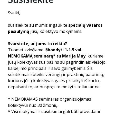
Sveiki,
susisiekite su mumis ir gaukite
specialų
vasaros
pasiūlymą
jūsų kolektyvo mokymams.
Svarstote, ar jums to reikia?
Tuomet kviečiame
išbandyti 1-1.5 val.
NEMOKAMĄ seminarą*
su Marija May
, kuriame
jūsų kolektyvas susipažins su pagrindiniais viešojo
kalbėjimo principais ir savo galimybėmis. Šis
susitikimas suteiks vertingų ir praktinių patarimų,
kuriuos jūsų kolektyvas galės pritaikyti iš karto,
nepaisant to, ar nuspręsite mokytis toliau ar ne.
* NEMOKAMAS seminaras organizuojamas
kolektyvui nuo 30 žmonių.
* Visi mokymai ir susitikimai gali būti pravedami