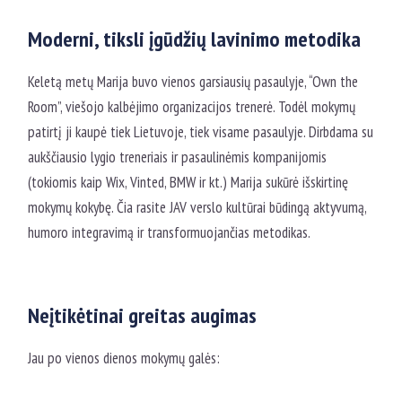
Moderni, tiksli įgūdžių lavinimo metodika
Keletą metų Marija buvo vienos garsiausių pasaulyje, “Own the
Room”, viešojo kalbėjimo organizacijos trenerė. Todėl mokymų
patirtį ji kaupė tiek Lietuvoje, tiek visame pasaulyje. Dirbdama su
aukščiausio lygio treneriais ir pasaulinėmis kompanijomis
(tokiomis kaip Wix, Vinted, BMW ir kt.) Marija sukūrė išskirtinę
mokymų kokybę. Čia rasite JAV verslo kultūrai būdingą aktyvumą,
humoro integravimą ir transformuojančias metodikas.
Neįtikėtinai greitas augimas
Jau po vienos dienos mokymų galės: