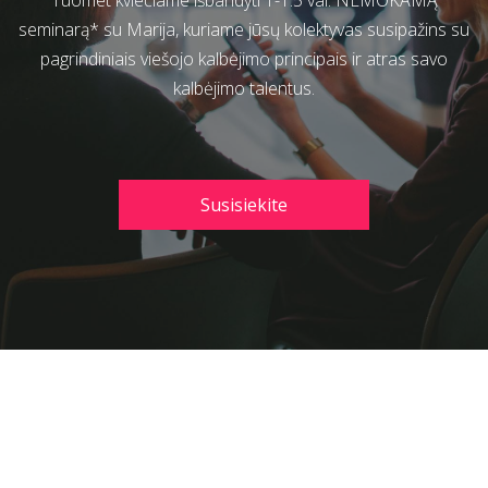
Tuomet kviečiame išbandyti 1-1.5 val. NEMOKAMĄ
seminarą* su Marija, kuriame jūsų kolektyvas susipažins su
pagrindiniais viešojo kalbėjimo principais ir atras savo
kalbėjimo talentus.
Susisiekite