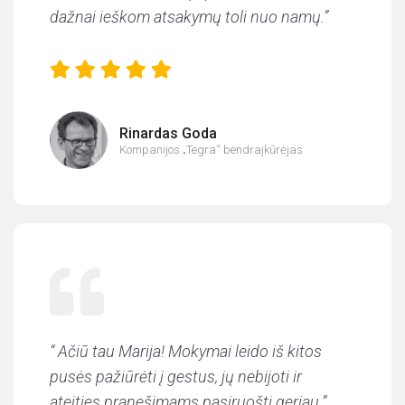
dažnai ieškom atsakymų toli nuo namų.
”
Rinardas Goda
Kompanijos „Tegra“ bendraįkūrėjas
“
Ačiū tau Marija! Mokymai leido iš kitos
pusės pažiūrėti į gestus, jų nebijoti ir
ateities pranešimams pasiruošti geriau.
”