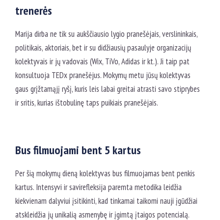
trenerės
Marija dirba ne tik su aukščiausio lygio pranešėjais, verslininkais,
politikais, aktoriais, bet ir su didžiausių pasaulyje organizacijų
kolektyvais ir jų vadovais (Wix, TiVo, Adidas ir kt.). Ji taip pat
konsultuoja TEDx pranešėjus. Mokymų metu jūsų kolektyvas
gaus grįžtamąjį ryšį, kuris leis labai greitai atrasti savo stiprybes
ir sritis, kurias ištobulinę taps puikiais pranešėjais.
Bus filmuojami bent 5 kartus
Per šią mokymų dieną kolektyvas bus filmuojamas bent penkis
kartus. Intensyvi ir savirefleksija paremta metodika leidžia
kiekvienam dalyviui įsitikinti, kad tinkamai taikomi nauji įgūdžiai
atskleidžia jų unikalią asmenybę ir įgimtą įtaigos potencialą.