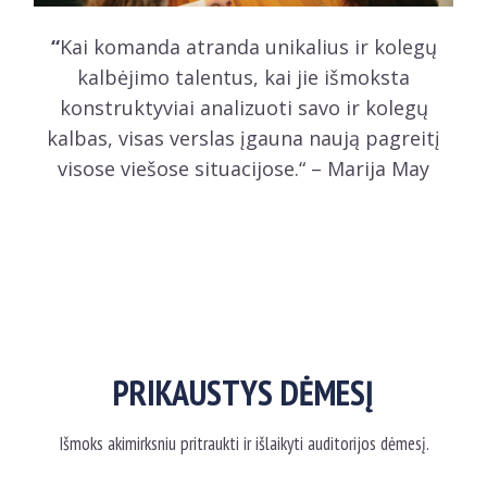
“
Kai komanda atranda unikalius ir kolegų
kalbėjimo talentus, kai jie išmoksta
konstruktyviai analizuoti savo ir kolegų
kalbas, visas verslas įgauna naują pagreitį
visose viešose situacijose.“ – Marija May
PRIKAUSTYS DĖMESĮ
Išmoks akimirksniu pritraukti ir išlaikyti auditorijos dėmesį.