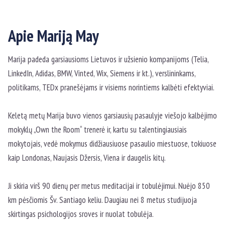
Apie Mariją May
Marija padeda garsiausioms Lietuvos ir užsienio kompanijoms (Telia,
LinkedIn, Adidas, BMW, Vinted, Wix, Siemens ir kt.), verslininkams,
politikams, TEDx pranešėjams ir visiems norintiems kalbėti efektyviai.
Keletą metų Marija buvo vienos garsiausių pasaulyje viešojo kalbėjimo
mokyklų „Own the Room“ trenerė ir, kartu su talentingiausiais
mokytojais, vedė mokymus didžiausiuose pasaulio miestuose, tokiuose
kaip Londonas, Naujasis Džersis, Viena ir daugelis kitų.
Ji skiria virš 90 dienų per metus meditacijai ir tobulėjimui. Nuėjo 850
km pėsčiomis Šv. Santiago keliu. Daugiau nei 8 metus studijuoja
skirtingas psichologijos sroves ir nuolat tobulėja.