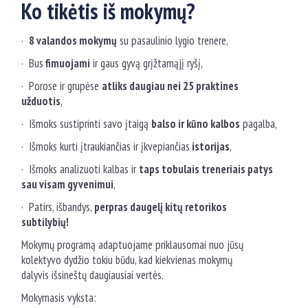
Ko tikėtis iš mokymų?
·
8 valandos mokymų
su pasaulinio lygio trenere,
· Bus
fimuojami
ir gaus gyvą grįžtamąjį ryšį,
· Porose ir grupėse
atliks daugiau nei 25 praktines
užduotis
,
· Išmoks sustiprinti savo įtaigą
balso ir kūno kalbos
pagalba,
· Išmoks kurti įtraukiančias ir įkvepiančias
istorijas
,
· Išmoks analizuoti kalbas ir
taps tobulais treneriais patys
sau visam gyvenimui
,
· Patirs, išbandys,
perpras daugelį kitų retorikos
subtilybių!
Mokymų programą adaptuojame priklausomai nuo jūsų
kolektyvo dydžio tokiu būdu, kad kiekvienas mokymų
dalyvis išsineštų daugiausiai vertės.
Mokymasis vyksta: