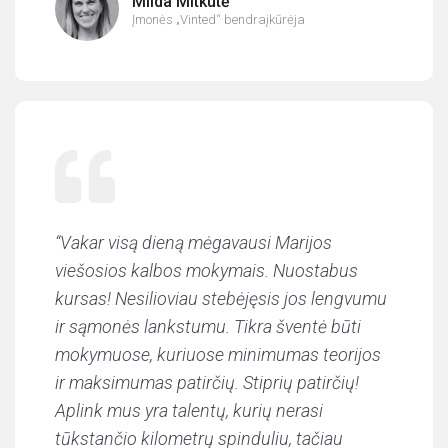
Milda Mitkutė
Įmonės „Vinted“ bendraįkūrėja
“
Vakar visą dieną mėgavausi Marijos
viešosios kalbos mokymais. Nuostabus
kursas! Nesilioviau stebėjęsis jos lengvumu
ir sąmonės lankstumu. Tikra šventė būti
mokymuose, kuriuose minimumas teorijos
ir maksimumas patirčių. Stiprių patirčių!
Aplink mus yra talentų, kurių nerasi
tūkstančio kilometrų spinduliu, tačiau