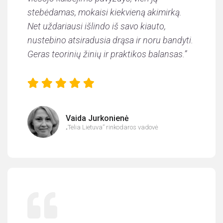
stebėdamas, mokaisi kiekvieną akimirką.
Net uždariausi išlindo iš savo kiauto,
nustebino atsiradusia drąsa ir noru bandyti.
Geras teorinių žinių ir praktikos balansas.”
Vaida Jurkonienė
„Telia Lietuva” rinkodaros vadovė