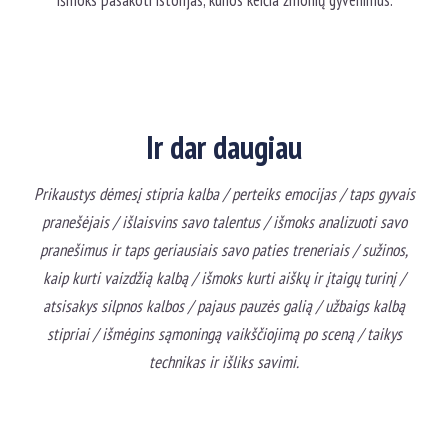
Išmoks pasakoti istorijas, kurios keičia žmonių gyvenimus.
Ir dar daugiau
Prikaustys dėmesį stipria kalba / perteiks emocijas / taps gyvais
pranešėjais / išlaisvins savo talentus / išmoks analizuoti savo
pranešimus ir taps geriausiais savo paties treneriais / sužinos,
kaip kurti vaizdžią kalbą / išmoks kurti aiškų ir įtaigų turinį /
atsisakys silpnos kalbos / pajaus pauzės galią / užbaigs kalbą
stipriai / išmėgins sąmoningą vaikščiojimą po sceną / taikys
technikas ir išliks savimi.