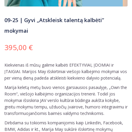
09-25 | Gyvi „Atskleisk talentą kalbėti”
mokymai
395,00
€
Kiekvienas iš mūsų galime kalbėti EFEKTYVIAI, ĮDOMIAI ir
ĮTAIGIAI. Marĳos May išskirtiniai viešojo kalbėjimo mokymai vos
per vieną dieną padeda atskleisti kiekvieno dalyvio potencialą.
Marĳa keletą metų buvo vienos garsiausios pasaulyje, „Own the
Room“, viešojo kalbėjimo organizacĳos trenerė. Todėl jos
mokymai išsiskiria JAV verslo kultūrai būdinga aukšta kokybe,
greitu mokymu tempu, užduočių įvairove, humoro integravimu ir
transformuojančiomis baimės valdymo technikomis.
Dirbdama su tokiomis kompanijomis kaip LinkedIn, Facebook,
BMW, Adidas ir kt., Marĳa May sukūrė išskirtinę mokymų