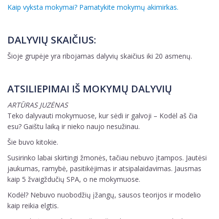
Kaip vyksta mokymai? Pamatykite mokymų akimirkas.
DALYVIŲ SKAIČIUS:
Šioje grupėje yra ribojamas dalyvių skaičius iki 20 asmenų.
ATSILIEPIMAI IŠ MOKYMŲ DALYVIŲ
ARTŪRAS JUZĖNAS
Teko dalyvauti mokymuose, kur sėdi ir galvoji – Kodėl aš čia
esu? Gaištu laiką ir nieko naujo nesužinau.
Šie buvo kitokie.
Susirinko labai skirtingi žmonės, tačiau nebuvo įtampos. Jautėsi
jaukumas, ramybė, pasitikėjimas ir atsipalaidavimas. Jausmas
kaip 5 žvaigždučių SPA, o ne mokymuose.
Kodėl? Nebuvo nuobodžių įžangų, sausos teorijos ir modelio
kaip reikia elgtis.