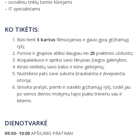
– socialinių tinklų turinio kūrėjams
– IT specialistams
KO TIKĖTIS:
Būsi bent
5 kartus
filmuojamas ir gausi gyvą grįžtamąjį
ryšį;
Porose ir grupėse atliksi daugiau nei
25
praktines užduotis;
Atsipalaiduosi ir aptiksi savo tikrąsias įtaigos galimybes;
Atrasi netikėtų savo balso ir kūno gebėjimų;
Nustebinsi pats save sukurta įtraukiančia ir įkvepiančia
istorĳa;
Išmoksi prašyti, priimti ir suteikti grįžtamąjį ryšį, todėl jau
po vienos dienos mokymų tapsi puikiu treneriu sau ir
kitiems.
DIENOTVARKĖ
09:30- 10:00
APŠILIMO PRATIMAI