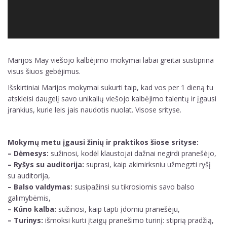
Marijos May viešojo kalbėjimo mokymai labai greitai sustiprina
visus šiuos gebėjimus.
Išskirtiniai Marijos mokymai sukurti taip, kad vos per 1 dieną tu
atskleisi daugelį savo unikalių viešojo kalbėjimo talentų ir įgausi
įrankius, kurie leis jais naudotis nuolat. Visose srityse.
Mokymų metu įgausi žinių ir praktikos šiose srityse:
– Dėmesys:
sužinosi, kodėl klaustojai dažnai negirdi pranešėjo,
– Ryšys su auditorija:
suprasi, kaip akimirksniu užmegzti ryšį
su auditorija,
– Balso valdymas:
susipažinsi su tikrosiomis savo balso
galimybėmis,
– Kūno kalba:
sužinosi, kaip tapti įdomiu pranešėju,
– Turinys:
išmoksi kurti įtaigų pranešimo turinį: stiprią pradžią,