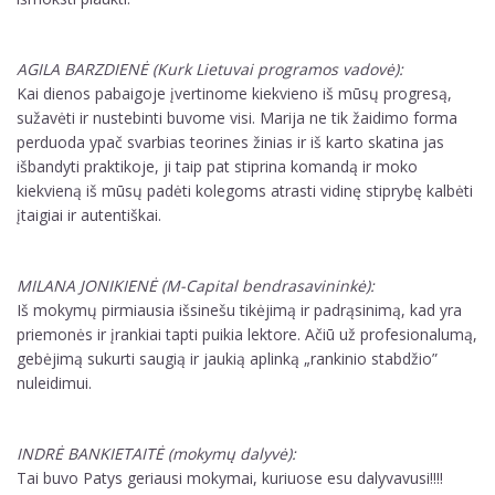
AGILA BARZDIENĖ (Kurk Lietuvai programos vadovė):
Kai dienos pabaigoje įvertinome kiekvieno iš mūsų progresą,
sužavėti ir nustebinti buvome visi. Marija ne tik žaidimo forma
perduoda ypač svarbias teorines žinias ir iš karto skatina jas
išbandyti praktikoje, ji taip pat stiprina komandą ir moko
kiekvieną iš mūsų padėti kolegoms atrasti vidinę stiprybę kalbėti
įtaigiai ir autentiškai.
MILANA JONIKIENĖ (M-Capital bendrasavininkė):
Iš mokymų pirmiausia išsinešu tikėjimą ir padrąsinimą, kad yra
priemonės ir įrankiai tapti puikia lektore. Ačiū už profesionalumą,
gebėjimą sukurti saugią ir jaukią aplinką „rankinio stabdžio”
nuleidimui.
INDRĖ BANKIETAITĖ (mokymų dalyvė):
Tai buvo Patys geriausi mokymai, kuriuose esu dalyvavusi!!!!