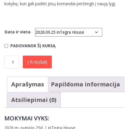
kokybę, kuri gali padėti jūsų komandai peržengti į naują lygį.
Data ir vieta
PADOVANOK ŠĮ KURSĄ
produkto kiekis: 09-25 | Gyvi „Atskleisk talentą kalbėti" mokymai
Į Krepšelį
Aprašymas
Papildoma informacija
Atsiliepimai (0)
MOKYMAI VYKS:
2026 m. rugsėjo 25d. | inTegra House