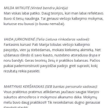
MILDA MITKUTĖ (Vinted bendra įkūrėja)
Man viskas labai patiko. Daug teorijos, kuri man labai reflektavo.
Buvo iš tiesų naudinga. Tai geriausi viešojo kalbėjimo mokymai,
kuriuose esu buvusi (o buvau nemažai).
VAIDA JURKONIENĖ (Telia Lietuva rinkodaros vadovė):
Fantasinis kursas! Pati Marija tobulas viešojo kalbėjimo
pavyzdys, vien ją stebėdamas, mokaisi kiekvieną akimirką. Net
uždariausi išlindo iš savo kiauto, nustebino atsiradusia drąsa ir
noru bandyti. Geras teorinių žinių ir praktikos balansas. Pačios
puikiai pademonstruoti pavyzdžiai padėjo greit suprasti, kokį
rezultatą reikia pasiekti.
MARTYNAS KERŠANSKAS (SEB bankas personalo vadovas):
Visus praktinius pratimus atlikdamas jaučiausi saugiai Marijos
sukurtos atmosferos ir mokymosi alkanumo dėka. Mokymų
metu buvo daug praktikos!!! Tik nesiekdamas dugno geriausiai
išmoksti plaukti.