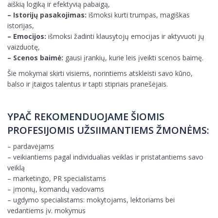
aiškią logiką ir efektyvią pabaigą,
– Istorijų pasakojimas:
išmoksi kurti trumpas, magiškas
istorijas,
– Emocijos:
išmoksi žadinti klausytojų emocijas ir aktyvuoti jų
vaizduotę,
– Scenos baimė:
gausi įrankių, kurie leis įveikti scenos baimę.
Šie mokymai skirti visiems, norintiems atskleisti savo kūno,
balso ir įtaigos talentus ir tapti stipriais pranešėjais.
YPAČ REKOMENDUOJAME ŠIOMIS
PROFESIJOMIS UŽSIIMANTIEMS ŽMONĖMS:
– pardavėjams
– veikiantiems pagal individualias veiklas ir pristatantiems savo
veiklą
– marketingo, PR specialistams
– įmonių, komandų vadovams
– ugdymo specialistams: mokytojams, lektoriams bei
vedantiems įv. mokymus