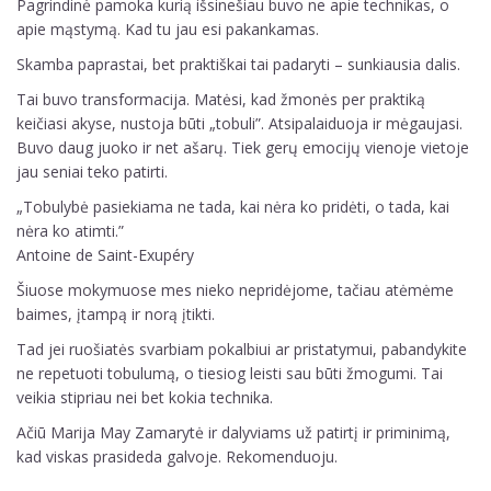
Pagrindinė pamoka kurią išsinešiau buvo ne apie technikas, o
apie mąstymą. Kad tu jau esi pakankamas.
Skamba paprastai, bet praktiškai tai padaryti – sunkiausia dalis.
Tai buvo transformacija. Matėsi, kad žmonės per praktiką
keičiasi akyse, nustoja būti „tobuli”. Atsipalaiduoja ir mėgaujasi.
Buvo daug juoko ir net ašarų. Tiek gerų emocijų vienoje vietoje
jau seniai teko patirti.
„Tobulybė pasiekiama ne tada, kai nėra ko pridėti, o tada, kai
nėra ko atimti.”
Antoine de Saint-Exupéry
Šiuose mokymuose mes nieko nepridėjome, tačiau atėmėme
baimes, įtampą ir norą įtikti.
Tad jei ruošiatės svarbiam pokalbiui ar pristatymui, pabandykite
ne repetuoti tobulumą, o tiesiog leisti sau būti žmogumi. Tai
veikia stipriau nei bet kokia technika.
Ačiū Marija May Zamarytė ir dalyviams už patirtį ir priminimą,
kad viskas prasideda galvoje. Rekomenduoju.