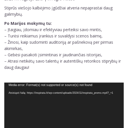
Stiprūs viešojo kalbėjimo įgūdžiai atveria nepaprastai daug
galimybių.
Po Marijos mokymų tu:
– Įtaigiau, įdomiau ir efektyviau perteiksi savo mintis,
– Turėsi reikiamus įrankius ir suvaldysi scenos baimę,
– Žinosi, kaip sudominti auditoriją ar pašnekovą per pirmas
akimirkas,
– Gebėsi pasakoti įsimintinas ir jaudinančias istorijas,
– Atrasi netikėtų savo talentų ir autentiškų retorikos stiprybių ir
daug daugau!
Video
Media error: Format(s) not supported or source(s) not found
grotuvas
Atsisiųsti failą: https://inspirata.lt/wp-content/uploads/2024/11/inspirata_promo.mp4?_=1