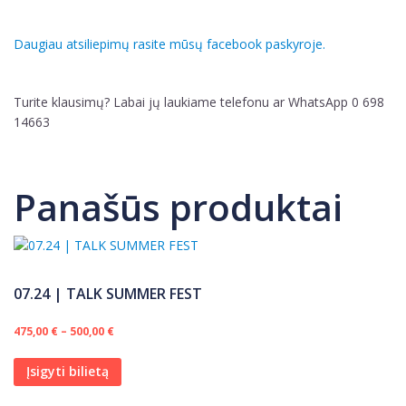
Daugiau atsiliepimų rasite mūsų facebook paskyroje.
Turite klausimų? Labai jų laukiame telefonu ar WhatsApp 0 698
14663
Panašūs produktai
07.24 | TALK SUMMER FEST
Price range: 475,00 € through 500,00 €
475,00
€
–
500,00
€
This product has multiple variants. The options
Įsigyti bilietą