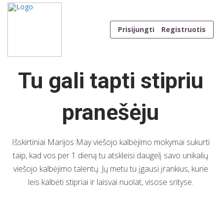
Skip to content
[rev_slider alias=”slider-2″ slidertitle=”Slider 2″][/rev_slider]
Prisijungti
Registruotis
Tu gali tapti stipriu
pranešėju
Išskirtiniai Marijos May viešojo kalbėjimo mokymai sukurti
taip, kad vos per 1 dieną tu atskleisi daugelį savo unikalių
viešojo kalbėjimo talentų. Jų metu tu įgausi įrankius, kurie
leis kalbėti stipriai ir laisvai nuolat, visose srityse.