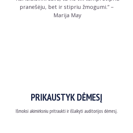
pranešėju, bet ir stipriu žmogumi.“ –
Marija May
PRIKAUSTYK DĖMESĮ
Išmoksi akimirksniu pritraukti ir išlaikyti auditorijos dėmesį.