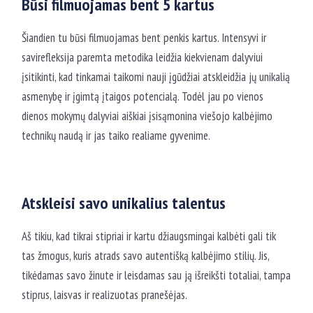
Būsi filmuojamas bent 5 kartus
Šiandien tu būsi filmuojamas bent penkis kartus. Intensyvi ir
savirefleksija paremta metodika leidžia kiekvienam dalyviui
įsitikinti, kad tinkamai taikomi nauji įgūdžiai atskleidžia jų unikalią
asmenybę ir įgimtą įtaigos potencialą. Todėl jau po vienos
dienos mokymų dalyviai aiškiai įsisąmonina viešojo kalbėjimo
technikų naudą ir jas taiko realiame gyvenime.
Atskleisi savo unikalius talentus
Aš tikiu, kad tikrai stipriai ir kartu džiaugsmingai kalbėti gali tik
tas žmogus, kuris atrads savo autentišką kalbėjimo stilių. Jis,
tikėdamas savo žinute ir leisdamas sau ją išreikšti totaliai, tampa
stiprus, laisvas ir realizuotas pranešėjas.