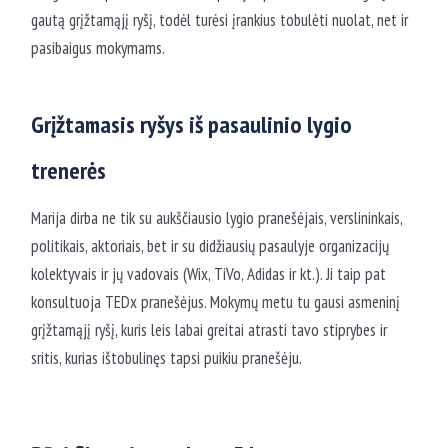
gautą grįžtamąjį ryšį, todėl turėsi įrankius tobulėti nuolat, net ir
pasibaigus mokymams.
Grįžtamasis ryšys iš pasaulinio lygio
trenerės
Marija dirba ne tik su aukščiausio lygio pranešėjais, verslininkais,
politikais, aktoriais, bet ir su didžiausių pasaulyje organizacijų
kolektyvais ir jų vadovais (Wix, TiVo, Adidas ir kt.). Ji taip pat
konsultuoja TEDx pranešėjus. Mokymų metu tu gausi asmeninį
grįžtamąjį ryšį, kuris leis labai greitai atrasti tavo stiprybes ir
sritis, kurias ištobulinęs tapsi puikiu pranešėju.