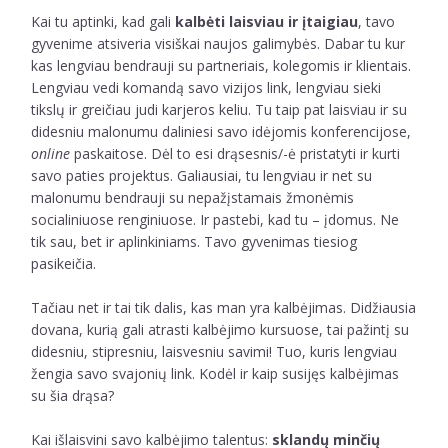
Kai tu aptinki, kad gali
kalbėti laisviau ir įtaigiau
, tavo
gyvenime atsiveria visiškai naujos galimybės. Dabar tu kur
kas lengviau bendrauji su partneriais, kolegomis ir klientais.
Lengviau vedi komandą savo vizijos link, lengviau sieki
tikslų ir greičiau judi karjeros keliu. Tu taip pat laisviau ir su
didesniu malonumu daliniesi savo idėjomis konferencijose,
online
paskaitose. Dėl to esi drąsesnis/-ė pristatyti ir kurti
savo paties projektus. Galiausiai, tu lengviau ir net su
malonumu bendrauji su nepažįstamais žmonėmis
socialiniuose renginiuose. Ir pastebi, kad tu – įdomus. Ne
tik sau, bet ir aplinkiniams. Tavo gyvenimas tiesiog
pasikeičia.
Tačiau net ir tai tik dalis, kas man yra kalbėjimas. Didžiausia
dovana, kurią gali atrasti kalbėjimo kursuose, tai pažintį su
didesniu, stipresniu, laisvesniu savimi! Tuo, kuris lengviau
žengia savo svajonių link. Kodėl ir kaip susijęs kalbėjimas
su šia drąsa?
Kai išlaisvini savo kalbėjimo talentus:
sklandų minčių