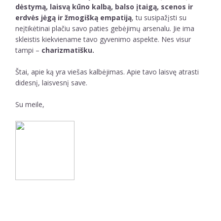
dėstymą, laisvą kūno kalbą, balso įtaigą, scenos ir
erdvės jėgą ir žmogišką empatiją
, tu susipažįsti su
neįtikėtinai plačiu savo paties gebėjimų arsenalu. Jie ima
skleistis kiekviename tavo gyvenimo aspekte. Nes visur
tampi –
charizmatišku.
Štai, apie ką yra viešas kalbėjimas. Apie tavo laisvę atrasti
didesnį, laisvesnį save.
Su meile,