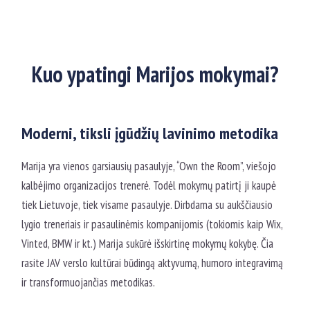
Kuo ypatingi Marijos mokymai?
Moderni, tiksli įgūdžių lavinimo metodika
Marija yra vienos garsiausių pasaulyje, “Own the Room”, viešojo
kalbėjimo organizacijos trenerė. Todėl mokymų patirtį ji kaupė
tiek Lietuvoje, tiek visame pasaulyje. Dirbdama su aukščiausio
lygio treneriais ir pasaulinėmis kompanijomis (tokiomis kaip Wix,
Vinted, BMW ir kt.) Marija sukūrė išskirtinę mokymų kokybę. Čia
rasite JAV verslo kultūrai būdingą aktyvumą, humoro integravimą
ir transformuojančias metodikas.