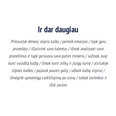
Ir dar daugiau
Prikaustyk dėmesį stipria kalba / perteik emocijas / tapk gyvu
pranešėju / išlaisvink savo talentus / išmok analizuoti savo
pranešimus ir tapk geriausiu savo paties treneriu / sužinok, kaip
kurti vaizdžią kalbą / išmok kurti aiškų ir įtaigų turinį / atsisakyk
silpnos kalbos / pajausk pauzės galią / užbaik kalbą stipriai /
išmėgink sąmoningą vaikščiojimą po sceną / taikyk technikas ir
išlik savimi.