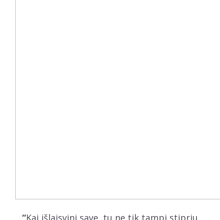
“
Kai išlaisvini save, tu ne tik tampi stipriu