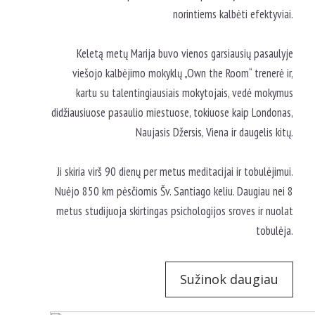
norintiems kalbėti efektyviai.
Keletą metų Marija buvo vienos garsiausių pasaulyje
viešojo kalbėjimo mokyklų „Own the Room“ trenerė ir,
kartu su talentingiausiais mokytojais, vedė mokymus
didžiausiuose pasaulio miestuose, tokiuose kaip Londonas,
Naujasis Džersis, Viena ir daugelis kitų.
Ji skiria virš 90 dienų per metus meditacijai ir tobulėjimui.
Nuėjo 850 km pėsčiomis Šv. Santiago keliu. Daugiau nei 8
metus studijuoja skirtingas psichologijos sroves ir nuolat
tobulėja.
Sužinok daugiau