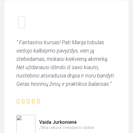
“ Fantasinis kursas! Pati Marija tobulas
viešojo kalbėjimo pavyzdys, vien ją
stebėdamas, mokaisi kiekvieną akimirką.
Net uždariausi išlindo iš savo kiauto,
nustebino atsiradusia drąsa ir noru bandyti.
Geras teorinių žinių ir praktikos balansas.”
Vaida Jurkonienė
„Telia Lietuva” rinkodaros vadovė