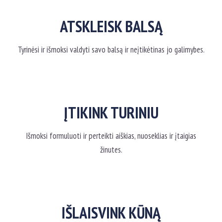
ATSKLEISK BALSĄ
Tyrinėsi ir išmoksi valdyti savo balsą ir neįtikėtinas jo galimybes.
ĮTIKINK TURINIU
Išmoksi formuluoti ir perteikti aiškias, nuoseklias ir įtaigias
žinutes.
IŠLAISVINK KŪNĄ