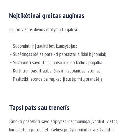
Neįtikėtinai greitas augimas
Jau po vienos dienos mokymų tu galėsi:
– Sudominti ir įtraukti bet klausytojus;
– Sudėtingas idėjas pateikti paprastai, aiškiai ir įdomiai;
– Sustiprinti savo įtaigą balso ir kūno kalbos pagalba;
– Kurti trumpas, įtraukiančias ir įkvepiančias istorijas;
– Pasitelkti scenos baimę, kad ji sustiprintų pranešėją.
Tapsi pats sau treneris
Išmoksi pastebėti savo stiprybes ir sąmoningai įvardinti vietas,
kur galėtum patobulėti. Gebėsi prašyti, priimti ir atsižvelgti į