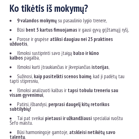
Ko tikėtis iš mokymų?
9 valandos mokymų
su pasaulinio lygio trenere,
Būsi
bent 5 kartus fimuojamas
ir gausi gyvą grįžtamąjį ryšį,
Porose ir grupėse
atliksi daugiau nei 25 praktines
užduotis
,
Išmoksi sustiprinti savo įtaigą
balso ir kūno
kalbos
pagalba,
Išmoksi kurti įtraukiančias ir įkvepiančias
istorijas
,
Sužinosi,
kaip pasitelkti scenos baimę
, kad ji padėtų tau
tapti stipresniu,
Išmoksi analizuoti kalbas ir
tapsi tobulu treneriu sau
visam gyvenimui
,
Patirsi, išbandysi,
perprasi daugelį kitų retorikos
subtilybių!
Tai pat sveikai
pietausi ir užkandžiausi
specialiai ruoštu
Šefo maistu.
Būsi harmoningoje gamtoje,
atskleisi netikėtų savo
talentų
.