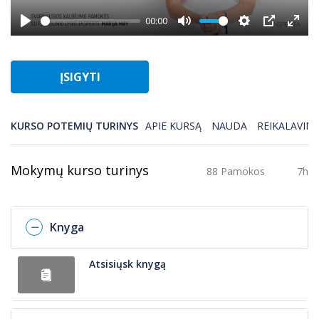
00:00
Play
Mute
Settings
PIP
Enter
fulls
ĮSIGYTI
KURSO POTEMIŲ TURINYS
APIE KURSĄ
NAUDA
REIKALAVIMA
Mokymų kurso turinys
88 Pamokos
7h
Knyga
Atsisiųsk knygą