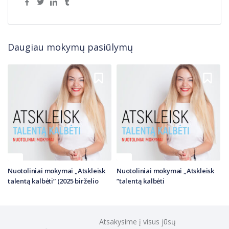
Daugiau mokymų pasiūlymų
Nuotoliniai mokymai „Atskleisk
Nuotoliniai mokymai „Atskleisk
N
talentą kalbėti” (2025 birželio
talentą kalbėti”
t
grupė)
Atsakysime į visus jūsų