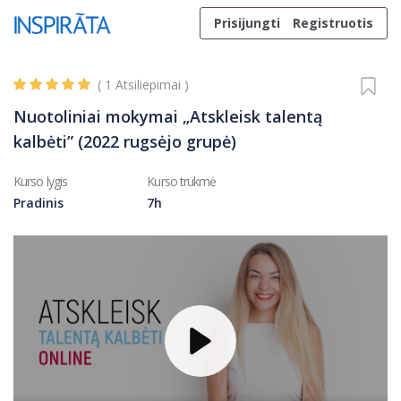
Skip to content
Prisijungti
Registruotis
(
1
Atsiliepimai )
Nuotoliniai mokymai „Atskleisk talentą
kalbėti” (2022 rugsėjo grupė)
Kurso lygis
Kurso trukmė
Pradinis
7h
Play