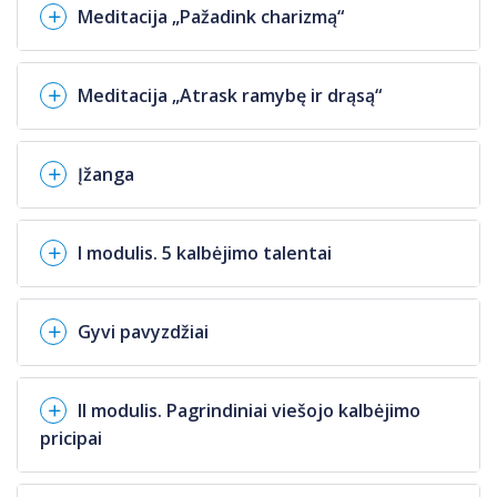
Meditacija „Pažadink charizmą“
Meditacija „Atrask ramybę ir drąsą“
Įžanga
I modulis. 5 kalbėjimo talentai
Gyvi pavyzdžiai
II modulis. Pagrindiniai viešojo kalbėjimo
pricipai