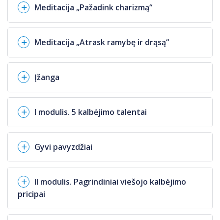
Meditacija „Pažadink charizmą“
Meditacija „Atrask ramybę ir drąsą“
Įžanga
I modulis. 5 kalbėjimo talentai
Gyvi pavyzdžiai
II modulis. Pagrindiniai viešojo kalbėjimo
pricipai