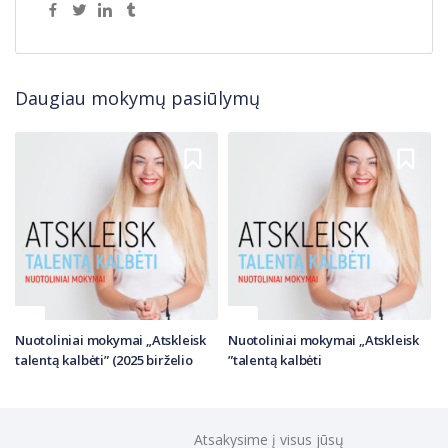
Daugiau mokymų pasiūlymų
Nuotoliniai mokymai „Atskleisk
Nuotoliniai mokymai „Atskleisk
N
talentą kalbėti” (2025 birželio
talentą kalbėti”
grupė)
Atsakysime į visus jūsų