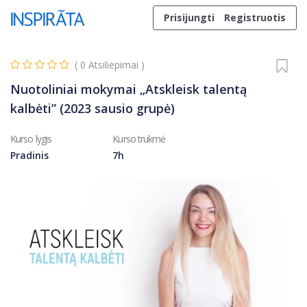
Skip to content
Prisijungti
Registruotis
(
0
Atsiliepimai )
Nuotoliniai mokymai „Atskleisk talentą
kalbėti” (2023 sausio grupė)
Kurso lygis
Kurso trukmė
Pradinis
7h