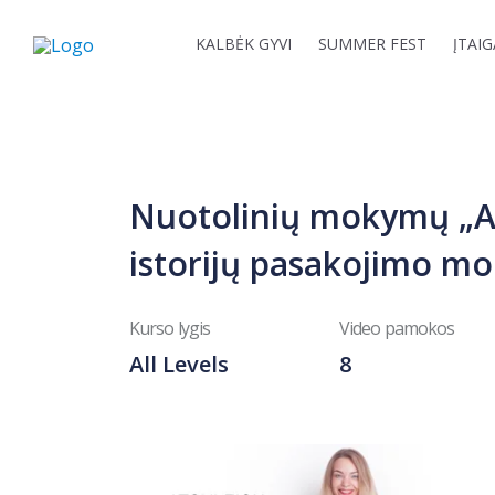
Skip
to
KALBĖK GYVI
SUMMER FEST
ĮTAI
content
Nuotolinių mokymų „Ats
istorijų pasakojimo mo
Kurso lygis
Video pamokos
All Levels
8