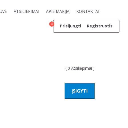
UVĖ
ATSILIEPIMAI
APIE MARIJĄ
KONTAKTAI
0
Prisijungti
Registruotis
(
0
Atsiliepimai )
ĮSIGYTI