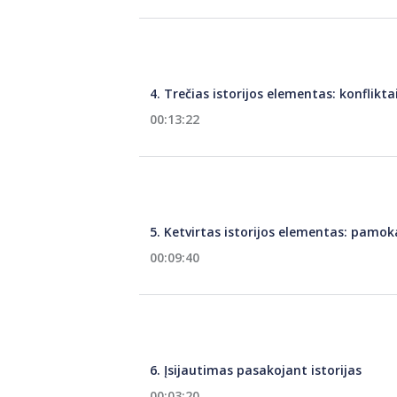
4. Trečias istorijos elementas: konflikta
00:13:22
5. Ketvirtas istorijos elementas: pamok
00:09:40
6. Įsijautimas pasakojant istorijas
00:03:20