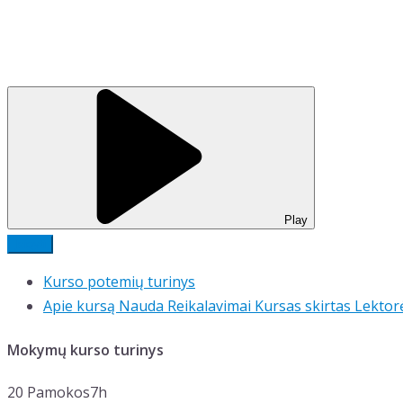
Play
Įsigyti
Kurso potemių turinys
Apie kursą
Nauda
Reikalavimai
Kursas skirtas
Lektor
Mokymų kurso turinys
20 Pamokos
7h