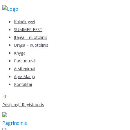
Skip
to
content
Kalbėk gyvi
SUMMER FEST
Įtaiga – nuotolinis
Drąsa – nuotolinis
Knyga
Parduotuvė
Atsiliepimai
Apie Mariją
Kontaktai
0
Prisijungti
Registruotis
Pagrindinis