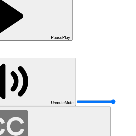
Pause
Play
Unmute
Mute