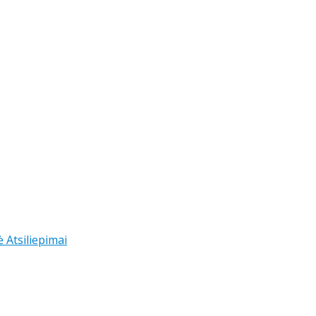
ė
Atsiliepimai